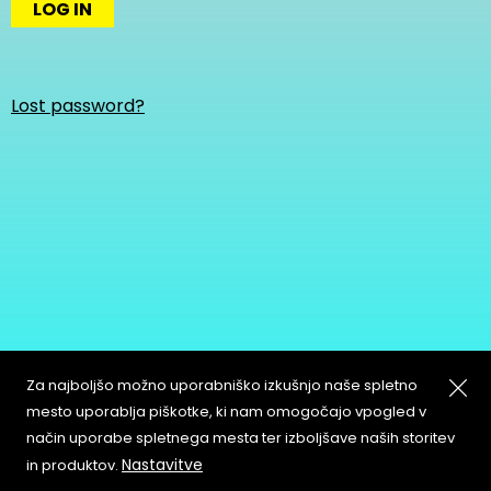
LOG IN
Lost password?
Za najboljšo možno uporabniško izkušnjo naše spletno
mesto uporablja piškotke, ki nam omogočajo vpogled v
način uporabe spletnega mesta ter izboljšave naših storitev
About
Copyleft
Nastavitve
in produktov.
Contact
Terms & Conditions of