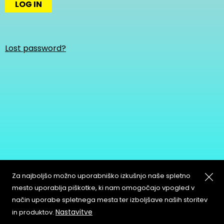
LOG IN
Lost password?
Za najboljšo možno uporabniško izkušnjo naše spletno
mesto uporablja piškotke, ki nam omogočajo vpogled v
način uporabe spletnega mesta ter izboljšave naših storitev
About
Copyleft
Nastavitve
in produktov.
Contact
Terms & Conditions of