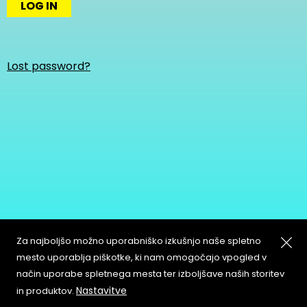
LOG IN
Lost password?
Za najboljšo možno uporabniško izkušnjo naše spletno
mesto uporablja piškotke, ki nam omogočajo vpogled v
način uporabe spletnega mesta ter izboljšave naših storitev
About
Copyleft
Nastavitve
in produktov.
Contact
Terms & Conditions of